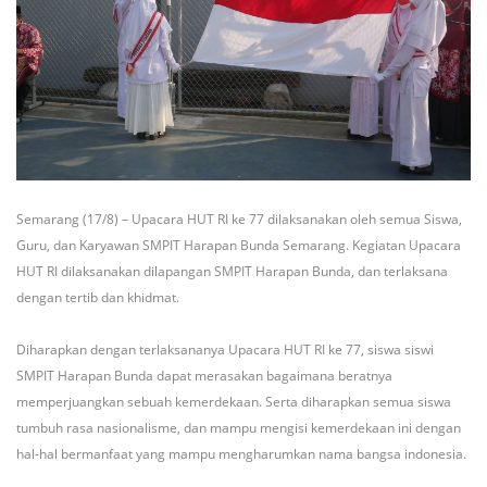
Semarang (17/8) – Upacara HUT RI ke 77 dilaksanakan oleh semua Siswa,
Guru, dan Karyawan SMPIT Harapan Bunda Semarang. Kegiatan Upacara
HUT RI dilaksanakan dilapangan SMPIT Harapan Bunda, dan terlaksana
dengan tertib dan khidmat.
Diharapkan dengan terlaksananya Upacara HUT RI ke 77, siswa siswi
SMPIT Harapan Bunda dapat merasakan bagaimana beratnya
memperjuangkan sebuah kemerdekaan. Serta diharapkan semua siswa
tumbuh rasa nasionalisme, dan mampu mengisi kemerdekaan ini dengan
hal-hal bermanfaat yang mampu mengharumkan nama bangsa indonesia.