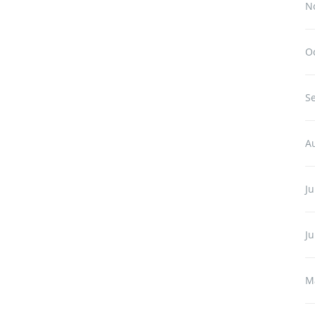
N
O
S
A
Ju
J
M