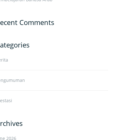
ecent Comments
ategories
rita
engumuman
estasi
rchives
une 2026