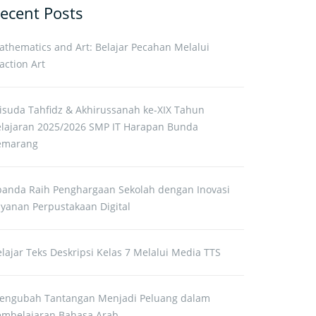
ecent Posts
athematics and Art: Belajar Pecahan Melalui
action Art
isuda Tahfidz & Akhirussanah ke-XIX Tahun
elajaran 2025/2026 SMP IT Harapan Bunda
emarang
panda Raih Penghargaan Sekolah dengan Inovasi
ayanan Perpustakaan Digital
lajar Teks Deskripsi Kelas 7 Melalui Media TTS
engubah Tantangan Menjadi Peluang dalam
embelajaran Bahasa Arab