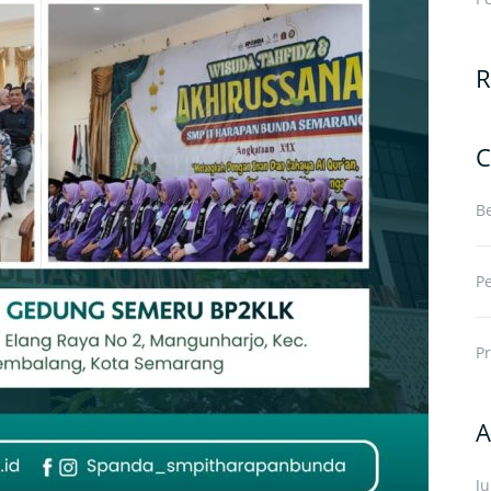
R
C
Be
P
Pr
A
J