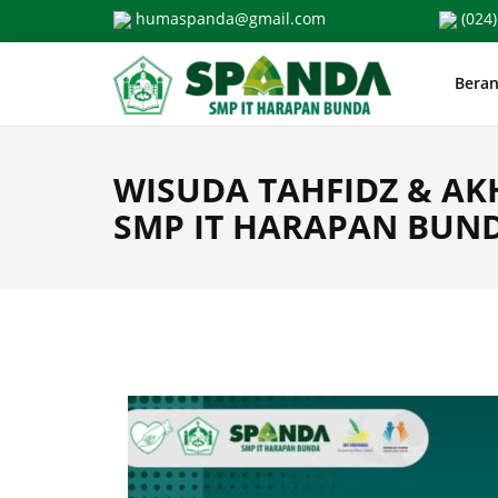
Skip
humaspanda@gmail.com
(024)
to
content
Bera
WISUDA TAHFIDZ & AK
SMP IT HARAPAN BUN