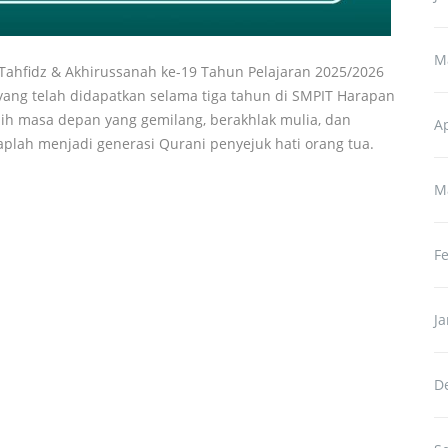
M
Tahfidz & Akhirussanah ke-19 Tahun Pelajaran 2025/2026
yang telah didapatkan selama tiga tahun di SMPIT Harapan
ih masa depan yang gemilang, berakhlak mulia, dan
Ap
plah menjadi generasi Qurani penyejuk hati orang tua.
M
F
J
D