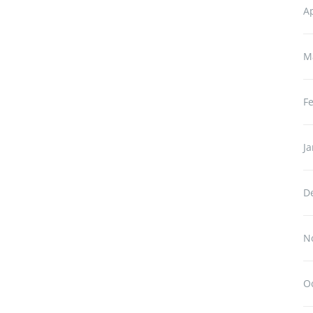
Ap
M
F
J
D
N
O