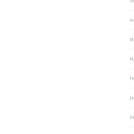
S
A
M
M
F
J
D