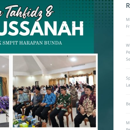
R
M
Fr
W
P
S
S
L
Be
M
P