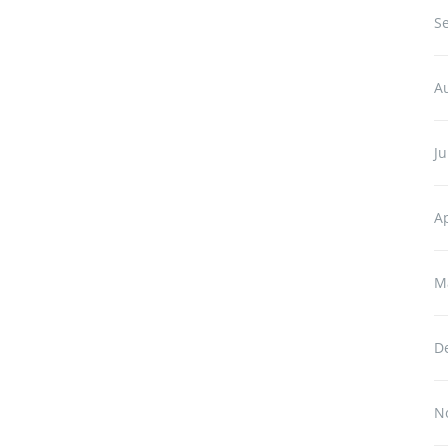
S
A
Ju
Ap
M
D
N