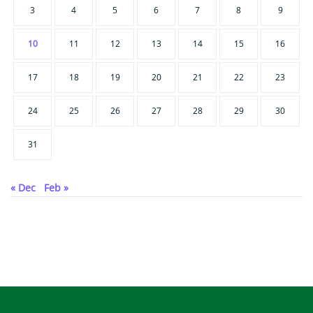
3
4
5
6
7
8
9
10
11
12
13
14
15
16
17
18
19
20
21
22
23
24
25
26
27
28
29
30
31
« Dec
Feb »