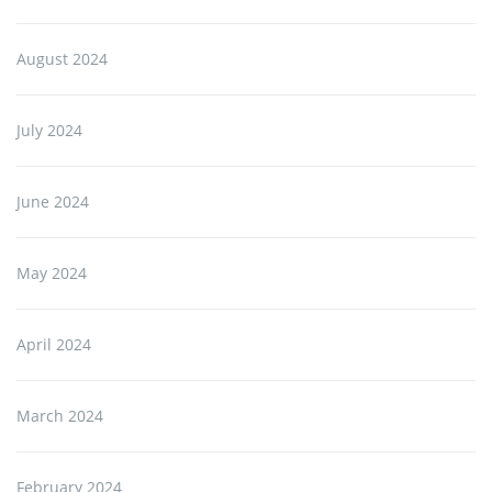
August 2024
July 2024
June 2024
May 2024
April 2024
March 2024
February 2024