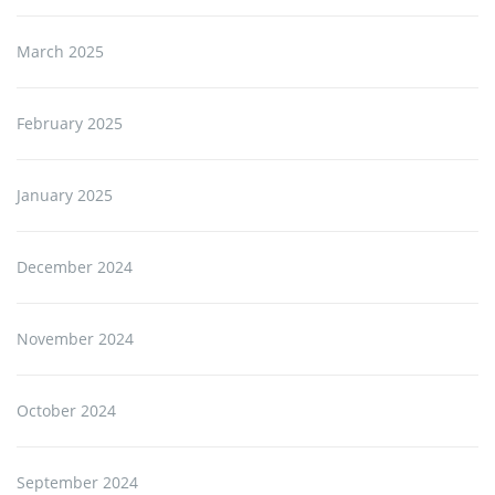
March 2025
February 2025
January 2025
December 2024
November 2024
October 2024
September 2024