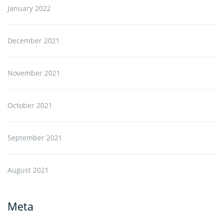
January 2022
December 2021
November 2021
October 2021
September 2021
August 2021
Meta