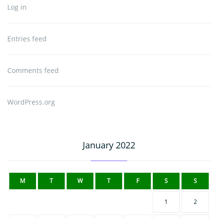
Log in
Entries feed
Comments feed
WordPress.org
January 2022
M
T
W
T
F
S
S
1
2