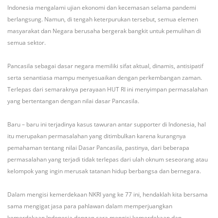
Indonesia mengalami ujian ekonomi dan kecemasan selama pandemi
berlangsung. Namun, di tengah keterpurukan tersebut, semua elemen
masyarakat dan Negara berusaha bergerak bangkit untuk pemulihan di
semua sektor.
Pancasila sebagai dasar negara memiliki sifat aktual, dinamis, antisipatif
serta senantiasa mampu menyesuaikan dengan perkembangan zaman.
Terlepas dari semaraknya perayaan HUT RI ini menyimpan permasalahan
yang bertentangan dengan nilai dasar Pancasila.
Baru – baru ini terjadinya kasus tawuran antar supporter di Indonesia, hal
itu merupakan permasalahan yang ditimbulkan karena kurangnya
pemahaman tentang nilai Dasar Pancasila, pastinya, dari beberapa
permasalahan yang terjadi tidak terlepas dari ulah oknum seseorang atau
kelompok yang ingin merusak tatanan hidup berbangsa dan bernegara.
Dalam mengisi kemerdekaan NKRI yang ke 77 ini, hendaklah kita bersama
sama mengigat jasa para pahlawan dalam memperjuangkan
kemerdekaan Indonesia dengan cara mengisi kemerdekaan dan