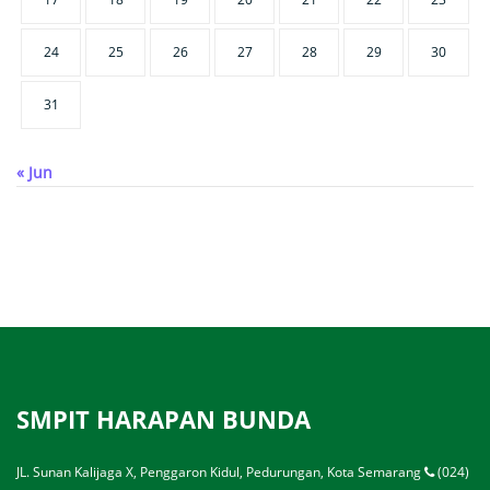
24
25
26
27
28
29
30
31
« Jun
SMPIT HARAPAN BUNDA
JL. Sunan Kalijaga X, Penggaron Kidul, Pedurungan, Kota Semarang
(024)