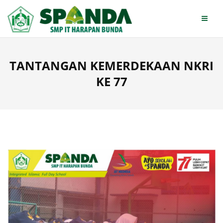
Skip
to
content
TANTANGAN KEMERDEKAAN NKRI
KE 77