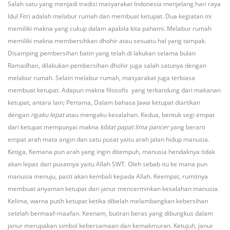
Salah satu yang menjadi tradisi masyarakat Indonesia menjelang hari raya
Idul Fitri adalah melabur rumah dan membuat ketupat. Dua kegiatan ini
memiliki makna yang cukup dalam apabila kita pahami. Melabur rumah
memiliki makna membersihkan dhohir atau sesuatu hal yang tampak.
Disamping pembersihan batin yang telah di lakukan selama bulan
Ramadhan, dilakukan pembersihan dhohir juga salah satunya dengan
melabur rumah. Selain melabur rumah, masyarakat juga terbiasa
membuat ketupat. Adapun makna filosofis yang terkandung dari makanan
ketupat, antara lain; Pertama, Dalam bahasa Jawa ketupat diartikan
dengan
ngaku lepat
atau mengaku kesalahan. Kedua, bentuk segi empat
dari ketupat mempunyai makna
kiblat papat lima pancer
yang berarti
empat arah mata angin dan satu pusat yaitu arah jalan hidup manusia.
Ketiga, Kemana pun arah yang ingin ditempuh, manusia hendaknya tidak
akan lepas dari pusatnya yaitu Allah SWT. Oleh sebab itu ke mana pun
manusia menuju, pasti akan kembali kepada Allah. Keempat, rumitnya
membuat anyaman ketupat dari janur mencerminkan kesalahan manusia.
Kelima, warna putih ketupat ketika dibelah melambangkan kebersihan
setelah bermaaf-maafan. Keenam, butiran beras yang dibungkus dalam
janur merupakan simbol kebersamaan dan kemakmuran. Ketujuh, janur