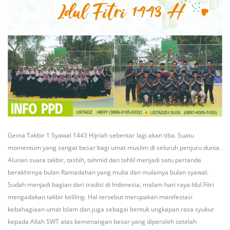
Gema Takbir 1 Syawal 1443 Hijriah sebentar lagi akan tiba. Suatu
momentum yang sangat besar bagi umat muslim di seluruh penjuru dunia.
Alunan suara takbir, tasbih, tahmid dan tahlil menjadi satu pertanda
berakhirnya bulan Ramadahan yang mulia dan mulainya bulan syawal.
Sudah menjadi bagian dari tradisi di Indonesia, malam hari raya Idul Fitri
mengadakan takbir keliling. Hal tersebut merupakan manifestasi
kebahagiaan umat Islam dan juga sebagai bentuk ungkapan rasa syukur
kepada Allah SWT atas kemenangan besar yang diperoleh setelah