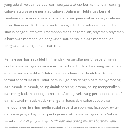
yang ada di ketupat berasal dari kata
jaa-a al-nur
bermakna telah datang
cahaya atau sejatine nur atau cahaya. Dalam arti lebih luas berarti
keadaan suci manusia setelah mendapatkan pencerahan cahaya selama
bulan Ramadan. Kedelapan, santen yang ada di masakan ketupat adalah
suwun pangapunten atau memohon maaf. Kesembilan, anyaman-anyaman
diharapkan memberikan penguatan satu sama lain dan memberikan
penguatan antara jasmani dan rohani.
Pemaknaan hari raya Idul Fitri hendaknya bersifat positif seperti menjalin
silaturrahmi sebagai sarana membebaskan diri dari dosa yang bertautan
antar sesama makhluk. Silaturahmi tidak hanya berbentuk pertemuan
formal seperti Halal bi Halal, namun juga bisa dengan cara menyambangi
dari rumah ke rumah, saling duduk bercengkerama, saling mengenalkan
dan mengikatkan hubungan kerabat. Apalagi sekarang permohonan maaf
dan silaturahmi sudah tidak mengenal batas dan waktu sebab bisa
menggunakan jejaring media sosial seperti telepon, wa, facebook, twiter
dan sebagainya. Begitulah pentingnya silaturahmi sebagaimana Sabda
Rasulullah SAW yang artinya
“Tidaklah dua orang muslim bertemu lalu
berjabat tangan melainkan keduanya akan diampuni (dosanya) sebelum