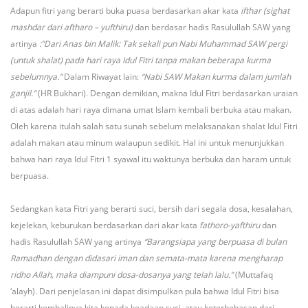
Adapun fitri yang berarti buka puasa berdasarkan akar kata
ifthar (sighat
mashdar dari aftharo – yufthiru)
dan berdasar hadis Rasulullah SAW yang
artinya
:”Dari Anas bin Malik: Tak sekali pun Nabi Muhammad SAW pergi
(untuk shalat) pada hari raya Idul Fitri tanpa makan beberapa kurma
sebelumnya.”
Dalam Riwayat lain:
“Nabi SAW Makan kurma dalam jumlah
ganjil.”
(HR Bukhari). Dengan demikian, makna Idul Fitri berdasarkan uraian
di atas adalah hari raya dimana umat Islam kembali berbuka atau makan.
Oleh karena itulah salah satu sunah sebelum melaksanakan shalat Idul Fitri
adalah makan atau minum walaupun sedikit. Hal ini untuk menunjukkan
bahwa hari raya Idul Fitri 1 syawal itu waktunya berbuka dan haram untuk
berpuasa.
Sedangkan kata Fitri yang berarti suci, bersih dari segala dosa, kesalahan,
kejelekan, keburukan berdasarkan dari akar kata
fathoro-yafthiru
dan
hadis Rasulullah SAW yang artinya
“Barangsiapa yang berpuasa di bulan
Ramadhan dengan didasari iman dan semata-mata karena mengharap
ridho Allah, maka diampuni dosa-dosanya yang telah lalu.”
(Muttafaq
‘alayh). Dari penjelasan ini dapat disimpulkan pula bahwa Idul Fitri bisa
berarti kembalinya kita kepada keadaan suci, atau keterbebasan dari