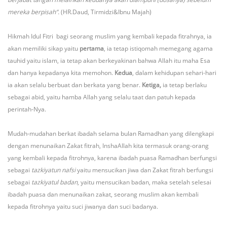
mereka berpisah”.
(HR.Daud, Tirmidzi&Ibnu Majah)
Hikmah Idul Fitri bagi seorang muslim yang kembali kepada fitrahnya, ia
akan memiliki sikap yaitu
pertama
, ia tetap istiqomah memegang agama
tauhid yaitu islam, ia tetap akan berkeyakinan bahwa Allah itu maha Esa
dan hanya kepadanya kita memohon.
Kedua
, dalam kehidupan sehari-hari
ia akan selalu berbuat dan berkata yang benar.
Ketiga,
ia tetap berlaku
sebagai abid, yaitu hamba Allah yang selalu taat dan patuh kepada
perintah-Nya.
Mudah-mudahan berkat ibadah selama bulan Ramadhan yang dilengkapi
dengan menunaikan Zakat fitrah, InshaAllah kita termasuk orang-orang
yang kembali kepada fitrohnya, karena ibadah puasa Ramadhan berfungsi
sebagai
tazkiyatun nafsi
yaitu mensucikan jiwa dan Zakat fitrah berfungsi
sebagai
tazkiyatul badan
, yaitu mensucikan badan, maka setelah selesai
ibadah puasa dan menunaikan zakat, seorang muslim akan kembali
kepada fitrohnya yaitu suci jiwanya dan suci badanya.