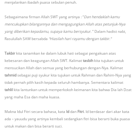
menjalankan ibadah puasa sebulan penuh.
Sebagaimana firman Allah SWT yang artinya : “
Dan hendaklah kamu
mencukupkan bilangannya dan mengagungkan Allah atas petunjuk-Nya
yang diberikan kepadamu, supaya kamu bersyukur.
” Dalam hadist nabi,
Rasulullah SAW bersabda
“Hiasilah hari rayamu dengan takbir.”
Takbir
kita tanamkan ke dalam lubuk hati sebagai pengakuan atas
kebesaran dan keagungan Allah SWT. Kalimat
tasbih
kita tujukan untuk
mensucikan Allah dan semua yang berhubungan dengan-Nya. Kalimat
tahmid
sebagai puji syukur kita tujukan untuk Rahman dan Rahim-Nya yang
tidak pernah pilih kasih kepada seluruh hambanya. Sementara kalimat
tahlil
kita lantunkan untuk memperkokoh keimanan kita bahwa Dia lah Dzat
yang maha Esa dan maha kuasa.
Makna Idul Fitri secara bahasa, kata
Id
dan
Fitri
. Id berdasar dari akar kata
ada – yauudu yang artinya kembali sedangkan fitri bisa berarti buka puasa
untuk makan dan bisa berarti suci.