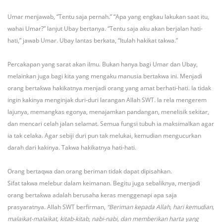
Umar menjawab, “Tentu saja pernah.” “Apa yang engkau lakukan saat itu,
wahai Umar?” lanjut Ubay bertanya. “Tentu saja aku akan berjalan hati-
hati,” jawab Umar. Ubay lantas berkata, “Itulah hakikat takwa.”
Percakapan yang sarat akan ilmu. Bukan hanya bagi Umar dan Ubay,
melainkan juga bagi kita yang mengaku manusia bertakwa ini. Menjadi
orang bertakwa hakikatnya menjadi orang yang amat berhati-hati. Ia tidak
ingin kakinya menginjak duri-duri larangan Allah SWT. Ia rela mengerem
lajunya, memangkas egonya, menajamkan pandangan, menelisik sekitar,
dan mencari celah jalan selamat. Semua fungsi tubuh ia maksimalkan agar
ia tak celaka. Agar sebiji duri pun tak melukai, kemudian mengucurkan
darah dari kakinya. Takwa hakikatnya hati-hati.
Orang bertaqwa dan orang beriman tidak dapat dipisahkan.
Sifat takwa melebur dalam keimanan. Begitu juga sebaliknya, menjadi
orang bertakwa adalah berusaha keras menggenapi apa saja
prasyaratnya. Allah SWT berfirman,
“Beriman kepada Allah, hari kemudian,
malaikat-malaikat, kitab-kitab, nabi-nabi, dan memberikan harta yang