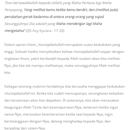
“Dan bertawakkallah kepada (Allah) yang Maha Perkasa lagi Maha
Penyayang,
Yang melihat kamu ketika kamu berdiri, dan (melihat pula)
perubahan gerak badanmu di antara orang-orang yang sujud
.
Sesungguhnya Dia adalah yang
Maha mendengar lagi Maha
mengetahui
”
(QS Asy-Syu’ara : 17-20)
Dalam ajaran Islam,
muraqabatullah
merupakan suatu kedudukan yang
tinggi. Sebuah hadist menyebutkan bahwa
muraqabatullah
sejajar dengan
tingkatan ihsan, yakni beribadah kepada Allah seakan-akan kita melihat-
Nya, jika kita tak mampu melihatnya, maka sesungguhnya Allah melihat
kita.
Sebagai seorang mukmin hendaknya kita berusaha menggapai kedudukan
muraqabatullah
ini. Ketika kita sudah mencapainya, serangkaian kebaikan
dan keutamaan akan kita dapatkan. Di antaranya, kita akan merasakan
keagungan Allah Ta’ala dan kesempurnaan-Nya, tenteram ketika ingat
nama-Nya, merasakan ketenteraman ketika taat kepada-Nya, ingin
bertetanggaan dengan-Nya, datang menghadap kepada-Nya, dan
berpaling dari selain-Nya.