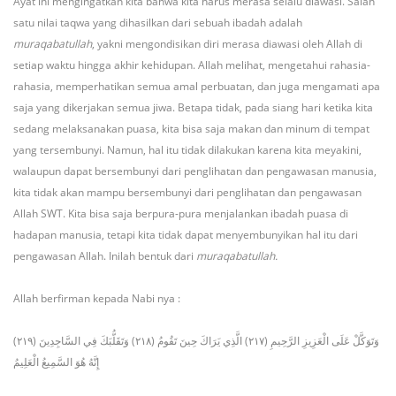
Ayat ini mengingatkan kita bahwa kita harus merasa selalu diawasi. Salah
satu nilai taqwa yang dihasilkan dari sebuah ibadah adalah
muraqabatullah
, yakni mengondisikan diri merasa diawasi oleh Allah di
setiap waktu hingga akhir kehidupan. Allah melihat, mengetahui rahasia-
rahasia, memperhatikan semua amal perbuatan, dan juga mengamati apa
saja yang dikerjakan semua jiwa. Betapa tidak, pada siang hari ketika kita
sedang melaksanakan puasa, kita bisa saja makan dan minum di tempat
yang tersembunyi. Namun, hal itu tidak dilakukan karena kita meyakini,
walaupun dapat bersembunyi dari penglihatan dan pengawasan manusia,
kita tidak akan mampu bersembunyi dari penglihatan dan pengawasan
Allah SWT. Kita bisa saja berpura-pura menjalankan ibadah puasa di
hadapan manusia, tetapi kita tidak dapat menyembunyikan hal itu dari
pengawasan Allah. Inilah bentuk dari
muraqabatullah.
Allah berfirman kepada Nabi nya :
وَتَوَكَّلْ عَلَى الْعَزِيزِ الرَّحِيمِ (٢١٧) الَّذِي يَرَاكَ حِينَ تَقُومُ (٢١٨) وَتَقَلُّبَكَ فِي السَّاجِدِينَ (٢١٩)
إِنَّهُ هُوَ السَّمِيعُ الْعَلِيمُ