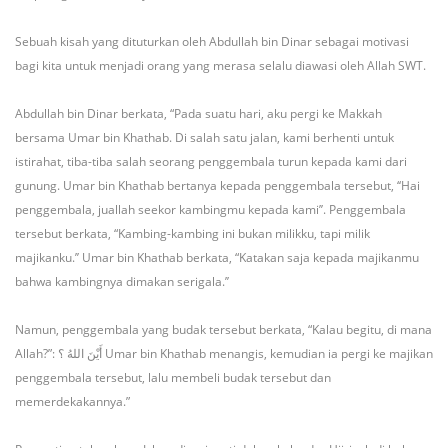
Sebuah kisah yang dituturkan oleh Abdullah bin Dinar sebagai motivasi
bagi kita untuk menjadi orang yang merasa selalu diawasi oleh Allah SWT.
Abdullah bin Dinar berkata, “Pada suatu hari, aku pergi ke Makkah
bersama Umar bin Khathab. Di salah satu jalan, kami berhenti untuk
istirahat, tiba-tiba salah seorang penggembala turun kepada kami dari
gunung. Umar bin Khathab bertanya kepada penggembala tersebut, ‘‘Hai
penggembala, juallah seekor kambingmu kepada kami’’. Penggembala
tersebut berkata, “Kambing-kambing ini bukan milikku, tapi milik
majikanku.’’ Umar bin Khathab berkata, “Katakan saja kepada majikanmu
bahwa kambingnya dimakan serigala.’’
Namun, penggembala yang budak tersebut berkata, “Kalau begitu, di mana
Allah?”: أَيْنَ اللهُ ؟
Umar bin Khathab menangis, kemudian ia pergi ke majikan
penggembala tersebut, lalu membeli budak tersebut dan
memerdekakannya.”