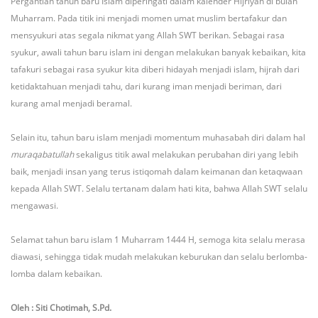
Pergantian tahun baru Islam diperingati dalam kalender Hijriyah di bulan
Muharram. Pada titik ini menjadi momen umat muslim bertafakur dan
mensyukuri atas segala nikmat yang Allah SWT berikan. Sebagai rasa
syukur, awali
tahun baru islam ini dengan melakukan banyak kebaikan, kita
tafakuri sebagai rasa syukur kita diberi hidayah menjadi islam, hijrah dari
ketidaktahuan menjadi tahu, dari kurang iman menjadi beriman, dari
kurang amal menjadi beramal.
Selain itu, tahun baru islam menjadi momentum muhasabah diri dalam hal
muraqabatullah
sekaligus titik awal melakukan perubahan diri yang lebih
baik, menjadi insan yang terus istiqomah dalam keimanan dan ketaqwaan
kepada Allah SWT. Selalu tertanam dalam hati kita, bahwa Allah SWT selalu
mengawasi.
Selamat tahun baru islam 1 Muharram 1444 H, semoga kita selalu merasa
diawasi, sehingga tidak mudah melakukan keburukan dan selalu berlomba-
lomba dalam kebaikan.
Oleh : Siti Chotimah, S.Pd.