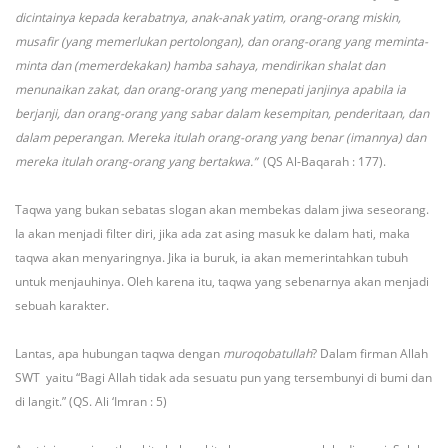
dicintainya kepada kerabatnya, anak-anak yatim, orang-orang miskin,
musafir (yang memerlukan pertolongan), dan orang-orang yang meminta-
minta dan (memerdekakan) hamba sahaya, mendirikan shalat dan
menunaikan zakat, dan orang-orang yang menepati janjinya apabila ia
berjanji, dan orang-orang yang sabar dalam kesempitan, penderitaan, dan
dalam peperangan. Mereka itulah orang-orang yang benar (imannya) dan
mereka itulah orang-orang yang bertakwa.”
(QS Al-Baqarah : 177).
Taqwa yang bukan sebatas slogan akan membekas dalam jiwa seseorang.
Ia akan menjadi filter diri, jika ada zat asing masuk ke dalam hati, maka
taqwa akan menyaringnya. Jika ia buruk, ia akan memerintahkan tubuh
untuk menjauhinya. Oleh karena itu, taqwa yang sebenarnya akan menjadi
sebuah karakter.
Lantas, apa hubungan taqwa dengan
muroqobatullah
? Dalam firman Allah
SWT yaitu “Bagi Allah tidak ada sesuatu pun yang tersembunyi di bumi dan
di langit.” (QS. Ali ‘Imran : 5)