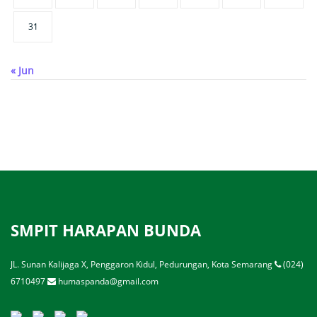
31
« Jun
SMPIT HARAPAN BUNDA
JL. Sunan Kalijaga X, Penggaron Kidul, Pedurungan, Kota Semarang
(024)
6710497
humaspanda@gmail.com