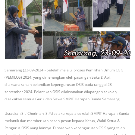
Semarang (23-09-2024)- Setelah melalui proses Pemilihan Umum OSIS
(PEMILOS) 2024, yang dimenangkan oleh pasangan Saka & Abi,
dilaksanakanlah pelantikan kepengurusan OSIS pada tanggal 23
september 2024. Pelantikan OSIS dilaksanakan dilapangan sekolah,
disaksikan semua Guru, dan Siswa SMPIT Harapan Bunda Semarang.
Ustadzah Siti Chotimah, S.Pd selaku kepala sekolah SMPIT Harapan Bunda
melantik dan memberikan pesan-pesan kepada Ketua, Wakil Ketua &
Pengurus OSIS yang lainnya. Diharapkan kepengurusan OSIS yang telah