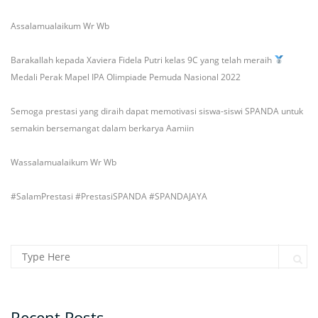
Assalamualaikum Wr Wb
Barakallah kepada Xaviera Fidela Putri kelas 9C
yang telah meraih
Medali Perak Mapel IPA Olimpiade Pemuda Nasional 2022
Semoga prestasi yang diraih dapat memotivasi siswa-siswi SPANDA untuk
semakin bersemangat dalam berkarya Aamiin
Wassalamualaikum Wr Wb
#SalamPrestasi
#PrestasiSPANDA
#SPANDAJAYA
Search for:
Sear
Recent Posts