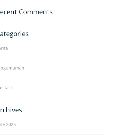
ecent Comments
ategories
rita
engumuman
estasi
rchives
une 2026