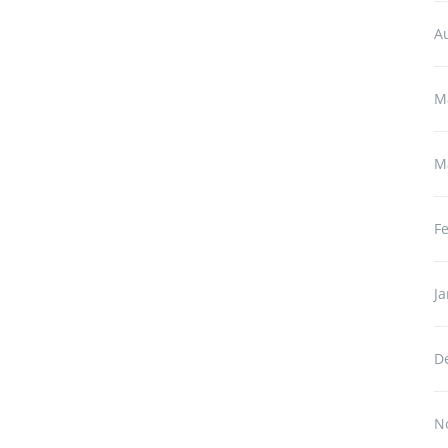
A
M
M
F
J
D
N