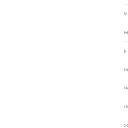
M
F
J
D
N
O
S