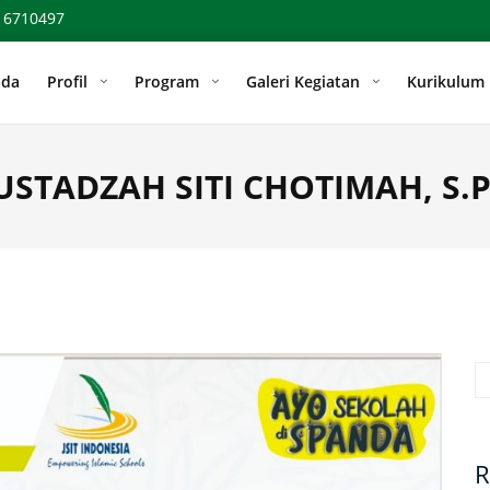
 6710497
nda
Profil
Program
Galeri Kegiatan
Kurikulum
STADZAH SITI CHOTIMAH, S.
Se
R