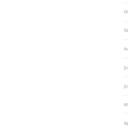
O
S
A
Ju
J
M
Ap