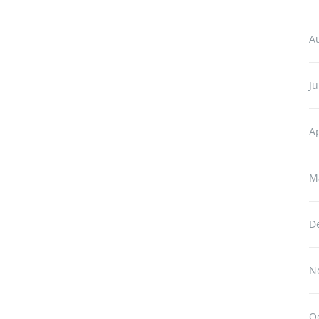
A
Ju
Ap
M
D
N
O