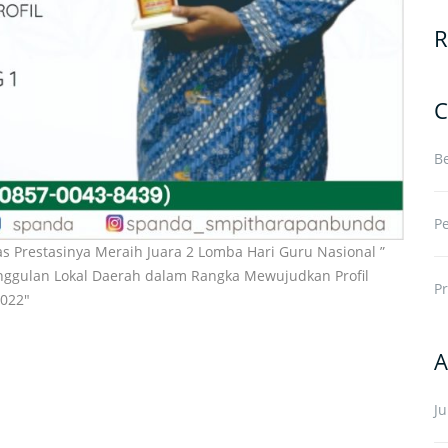
R
C
Be
P
as Prestasinya Meraih Juara 2 Lomba Hari Guru Nasional ”
nggulan Lokal Daerah dalam Rangka Mewujudkan Profil
Pr
022″
A
J