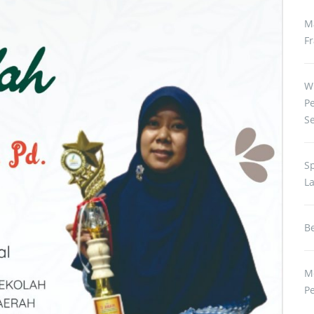
M
Fr
W
P
S
S
L
Be
M
P