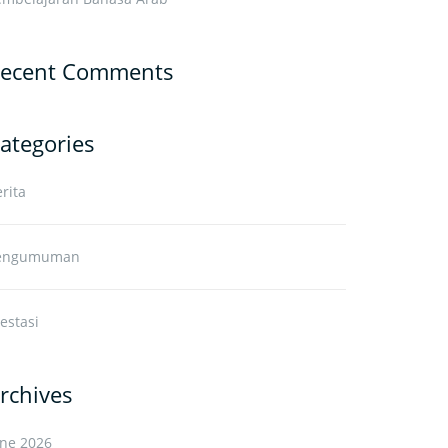
ecent Comments
ategories
rita
engumuman
estasi
rchives
une 2026