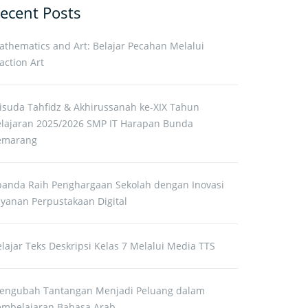
ecent Posts
athematics and Art: Belajar Pecahan Melalui
action Art
isuda Tahfidz & Akhirussanah ke-XIX Tahun
elajaran 2025/2026 SMP IT Harapan Bunda
emarang
panda Raih Penghargaan Sekolah dengan Inovasi
ayanan Perpustakaan Digital
lajar Teks Deskripsi Kelas 7 Melalui Media TTS
engubah Tantangan Menjadi Peluang dalam
embelajaran Bahasa Arab