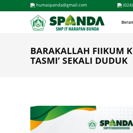
Skip
humaspanda@gmail.com
(024)
to
content
Bera
BARAKALLAH FIIKUM 
TASMI’ SEKALI DUDUK