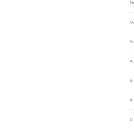
N
O
S
A
Ju
J
M