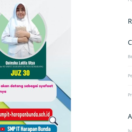
R
C
Be
P
Pr
A
J