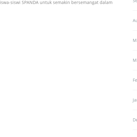
S
 siswa-siswi SPANDA untuk semakin bersemangat dalam
A
M
M
F
J
D