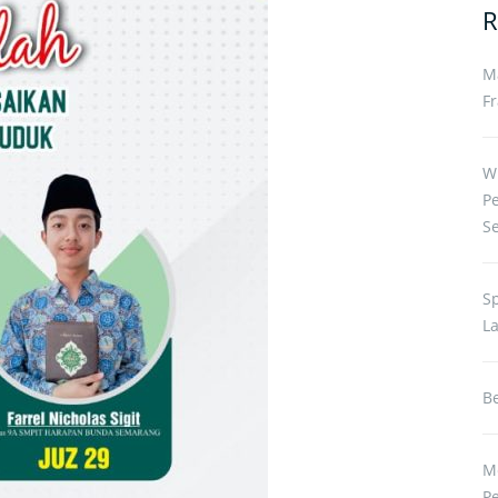
R
M
Fr
W
P
S
S
L
Be
M
P