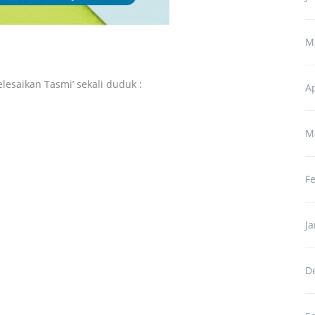
M
esaikan Tasmi’ sekali duduk :
Ap
M
F
J
D