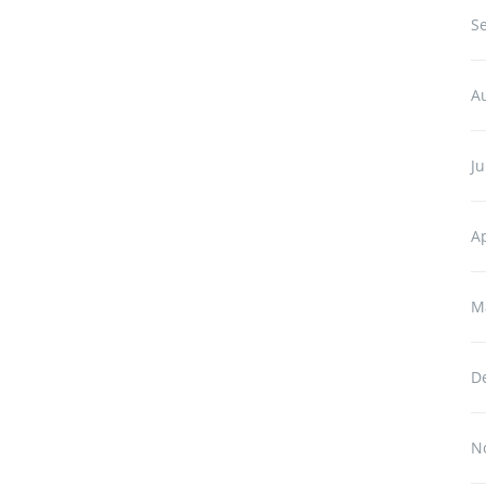
S
A
Ju
Ap
M
D
N