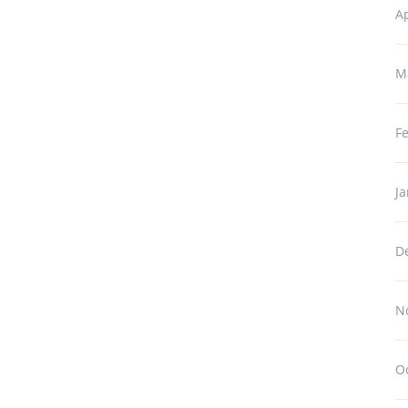
Ap
M
F
J
D
N
O