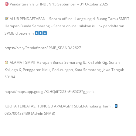
Pendaftaran Jalur INDEN
15 September – 31 Oktober 2025
ALUR PENDAFTARAN
– Secara offline : Langsung di Ruang Tamu SMPIT
Harapan Bunda Semarang
– Secara online : silakan isi link pendaftaran
SPMB dibawah ini
https://bit.ly/PendaftaranSPMB_SPANDA2627
ALAMAT
SMPIT Harapan Bunda Semarang
JL. Kh.Tohir Gg. Sunan
Kalijaga X, Penggaron Kidul, Pedurungan, Kota Semarang, Jawa Tengah
50194
https://maps.app.goo.gl/KLHQdiTXZSnFhR5C8?g_st=ic
KUOTA TERBATAS, TUNGGU APALAGI?!!!
SEGERA hubungi kami :
085700438439 (Admin SPMB)