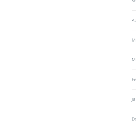
S
A
M
M
F
J
D