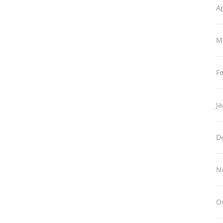
Ap
M
F
J
D
N
O