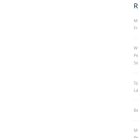
R
M
Fr
W
P
S
S
L
Be
M
P