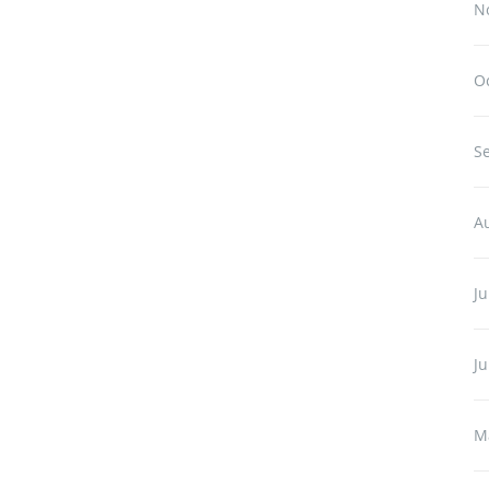
N
O
S
A
Ju
J
M