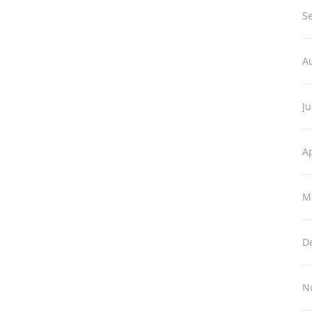
S
A
Ju
Ap
M
D
N