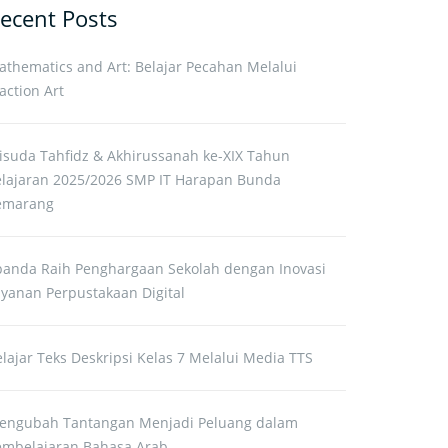
ecent Posts
athematics and Art: Belajar Pecahan Melalui
action Art
isuda Tahfidz & Akhirussanah ke-XIX Tahun
elajaran 2025/2026 SMP IT Harapan Bunda
emarang
panda Raih Penghargaan Sekolah dengan Inovasi
ayanan Perpustakaan Digital
lajar Teks Deskripsi Kelas 7 Melalui Media TTS
engubah Tantangan Menjadi Peluang dalam
embelajaran Bahasa Arab