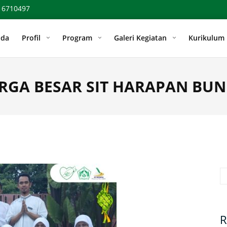
 6710497
nda
Profil
Program
Galeri Kegiatan
Kurikulum
RGA BESAR SIT HARAPAN BU
Se
R