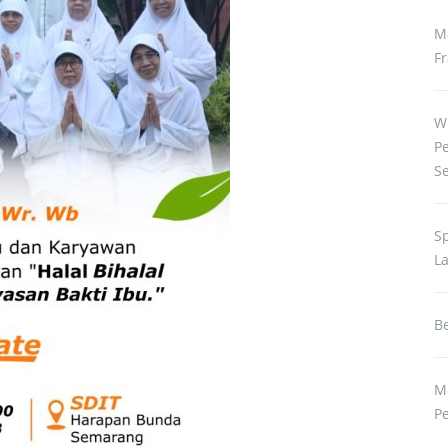
M
Fr
W
P
S
S
L
Be
M
P