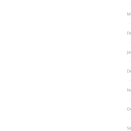
M
F
J
D
N
O
S