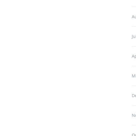
A
Ju
Ap
M
D
N
O