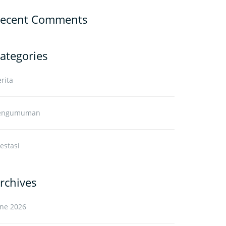
ecent Comments
ategories
rita
engumuman
estasi
rchives
une 2026