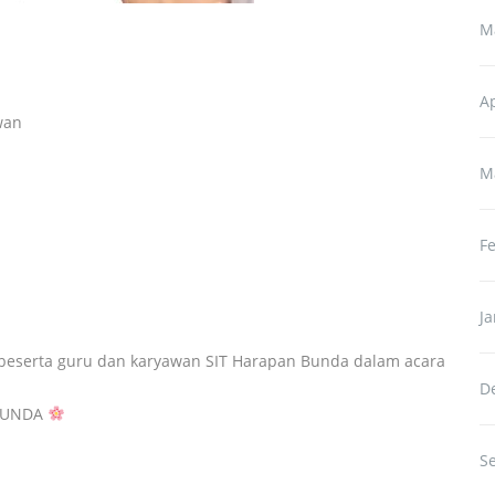
M
Ap
wan
M
F
J
beserta guru dan karyawan SIT Harapan Bunda dalam acara
D
 BUNDA
S