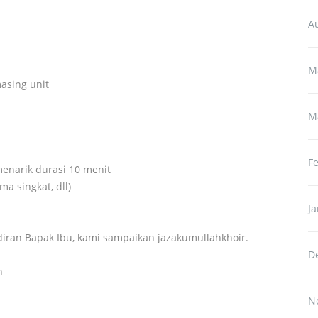
A
M
asing unit
M
F
enarik durasi 10 menit
a singkat, dll)
J
iran Bapak Ibu, kami sampaikan jazakumullahkhoir.
D
h
N