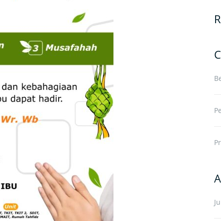
R
C
Be
P
Pr
A
J