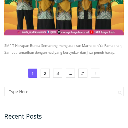
SMPIT Harapan Bunda Semarang mengucapkan Marhaban Ya Ramadhan,
Sambut ramadhan dengan hati yang bersyukur dan jiwa penuh harap.
Posts
1
2
3
…
21
navigation
Search for:
Sear
Recent Posts