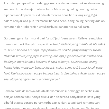
Arab dari perspektif lain sehingga mereka dapat menemukan alasan yang
kuat untuk mau belajar bahasa baru. Maka yang paling penting untuk
dipahamkan kepada murid adalah mereka tidak harus langsung
jago
dalam belajar apa pun, termasuk bahasa Arab. Yang paling penting adalah
kemauan dan keberanian untuk terbuka dan mencoba hal baru.
Guru mengarahkan murid dari “takut” jadi “penasaran. Refleksi yang bisa
membuat murid berpikir, seperti berikut, “
Kadang yang membuat kita takut
itu bukan bahasa Arabnya, tapi pikiran kita sendiri yang bilang ‘ini susah’.
Padahal semua yang jago sekarang, dulunya juga berawal dari tidak bisa.
Bedanya, mereka tidak berhenti di rasa takutnya. Kalau semua orang
hanya fokus mengejar bahasa Inggris, kalian cuma jadi ‘sama kayak yang
lain’. Tapi kalau kalian punya bahasa Inggris dan bahasa Arab, kalian punya
sesuatu yang nggak semua orang punya
.”
Bahasa pada dasarnya adalah alat komunikasi, sehingga keberhasilan
belajar bahasa tidak hanya diukur dari seberapa banyak kosa kata yang
dihafal atau seberapa paham terhadap kaidah, tetapi dari kemampuan
untuk menggunakannya dalam komunikasi secara langsung. Sehingga