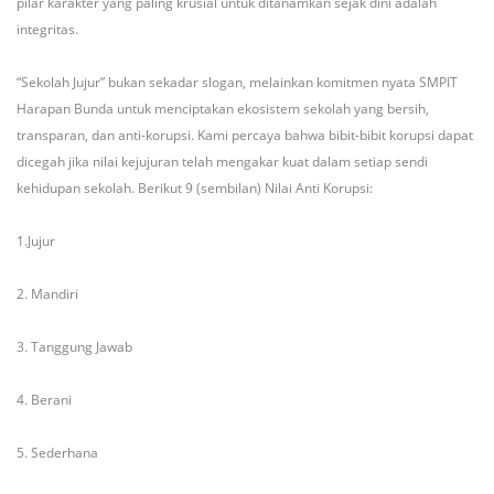
pilar karakter yang paling krusial untuk ditanamkan sejak dini adalah
integritas.
“Sekolah Jujur” bukan sekadar slogan, melainkan komitmen nyata SMPIT
Harapan Bunda untuk menciptakan ekosistem sekolah yang bersih,
transparan, dan anti-korupsi. Kami percaya bahwa bibit-bibit korupsi dapat
dicegah jika nilai kejujuran telah mengakar kuat dalam setiap sendi
kehidupan sekolah. Berikut 9 (sembilan) Nilai Anti Korupsi:
1.Jujur
2. Mandiri
3. Tanggung Jawab
4. Berani
5. Sederhana