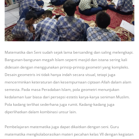
Matematika dan Seni sudah sejak lama bersanding dan saling melengkapi.
Bangunan-bangunan megah Islam seperti masjid dan istana sering kali
didesain dengan menggunakan prinsip-prinsip geometri yang kompleks.
Desain geometris ini tidak hanya indah secara visual, tetapi juga
mencerminkan keteraturan dan kesempurnaan ciptaan Allah dalam alam
semesta. Pada masa Peradaban Islam, pola geometri menunjukan
kedalaman luar biasa dari persepsi estetis karya-karya seniman Muslim.
Pola kadang terlihat sederhana juga rumit. Kadang-kadang juga
diperlihatkan dalam kombinasi unsur lain.
Pembelajaran matematika juga dapat dikaitkan dengan seni. Guru
matematika mengkolaborasikan materi pecahan kelas VII dengan kegiatan