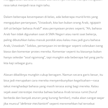
rasa takut menjadi rasa ingin tahu.
Dalam beberapa kesempatan di kelas, ada beberapa murid kritis yang
mengajukan pertanyaan, “Ustadzah, kita kan bukan orang Arab,
ngapain
toh us
belajar bahasa Arab?” atau pernyataan protes seperti, “Ah, bahasa
Arab ‘kan tidak digunakan saat di SMA Negeri atau nanti saat bekerja,
paling dibutuhkan kalau masuk pondok atau kalau mau jadi guru bahasa
Arab, Ustadzah.” Sekilas, pertanyaan ini terdengar seperti celetukan iseng
biasa dan komentar protes mereka. Komentar seperti itu biasanya bukan
hanya sekedar “asal ngomong”, tapi mungkin ada beberapa hal yang perlu
kita kaji sebagai guru.
Alasan dibaliknya mungkin cukup beragam. Namun secara garis besar, itu
bisa jadi merupakan cara mereka menyembunyikan kegelisahan—rasa
takut menghadapi bahasa yang masih terasa asing bagi mereka. Kalau
sejak awal stereotipe mereka bahwa bahasa Arab terasa rumit (huruf
berbeda dan banyak aturan yang kurang familiar), maka akan sangat wajar
jika muncul “
defense mechanism
” seperti meremehkan hal tersebut