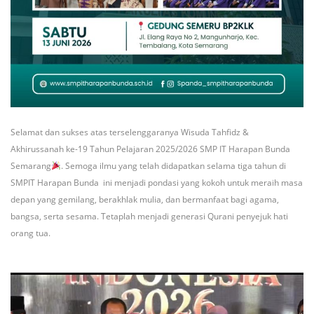
Selamat dan sukses atas terselenggaranya Wisuda Tahfidz &
Akhirussanah ke-19 Tahun Pelajaran 2025/2026 SMP IT Harapan Bunda
Semarang
. Semoga ilmu yang telah didapatkan selama tiga tahun di
SMPIT Harapan Bunda ini menjadi pondasi yang kokoh untuk meraih masa
depan yang gemilang, berakhlak mulia, dan bermanfaat bagi agama,
bangsa, serta sesama. Tetaplah menjadi generasi Qurani penyejuk hati
orang tua.