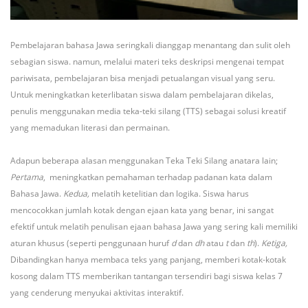
Pembelajaran bahasa Jawa seringkali dianggap menantang dan sulit oleh
sebagian siswa. namun, melalui materi teks deskripsi mengenai tempat
pariwisata, pembelajaran bisa menjadi petualangan visual yang seru.
Untuk meningkatkan keterlibatan siswa dalam pembelajaran dikelas,
penulis menggunakan media teka-teki silang (TTS) sebagai solusi kreatif
yang memadukan literasi dan permainan.
Adapun beberapa alasan menggunakan Teka Teki Silang anatara lain;
Pertama
, meningkatkan pemahaman terhadap padanan kata dalam
Bahasa Jawa.
Kedua,
melatih ketelitian dan logika. Siswa harus
mencocokkan jumlah kotak dengan ejaan kata yang benar, ini sangat
efektif untuk melatih penulisan ejaan bahasa Jawa yang sering kali memiliki
aturan khusus (seperti penggunaan huruf
d
dan
dh
atau
t
dan
th
).
Ketiga,
Dibandingkan hanya membaca teks yang panjang, memberi kotak-kotak
kosong dalam TTS memberikan tantangan tersendiri bagi siswa kelas 7
yang cenderung menyukai aktivitas interaktif.