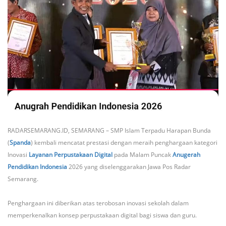
RADARSEMARANG.ID, SEMARANG – SMP Islam Terpadu Harapan Bunda
(
Spanda
) kembali mencatat prestasi dengan meraih penghargaan kategori
Inovasi
Layanan Perpustakaan Digital
pada Malam Puncak
Anugerah
Pendidikan Indonesia
2026 yang diselenggarakan Jawa Pos Radar
Semarang.
Penghargaan ini diberikan atas terobosan inovasi sekolah dalam
memperkenalkan konsep perpustakaan digital bagi siswa dan guru.