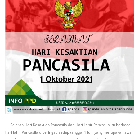
Sejarah Hari Kesaktian Pancasila dan Hari Lahir Pancasila itu berbeda.
Hari lahir Pancasila diperingati setiap tanggal 1 Juni yang merupakan awal